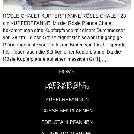
RÖSLE CHALET KUPFERPFANNE RÖSLE CHALET 28
cm KUPFERPFANNE Mit der Rösle Pfanne Chalet
bekommt man eine Kupferpfanne mit einem Durchmesser
von 28 cm – diese Größe eignet sich sowohl für gängige
Pfannengerichte wie auch zum Braten von Fisch – gerade
hier liegen auch die Stärken einer Kupferpfanne. Da die
Rösle Kupferpfanne auf einen massiven Griff […]
HOME
WER WIR SIND
PFANNENARTEN
KUPFERPFANNEN
GUSSEISENPFANNEN
EDELSTAHLPFANNEN
ALUMINIUM PFANNEN