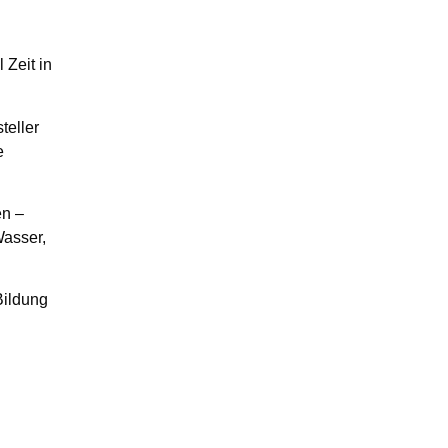
 Zeit in
teller
e
en –
Wasser,
Bildung