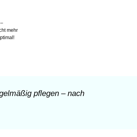
–
cht mehr
ptimal!
egelmäßig pflegen – nach