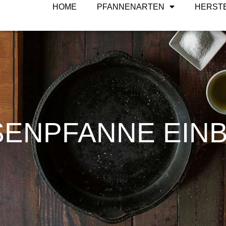
HOME
PFANNENARTEN
HERST
SENPFANNE EIN