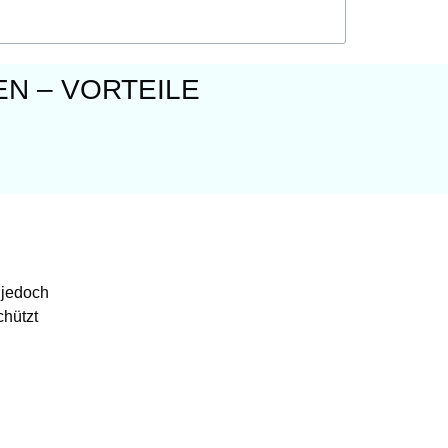
N – VORTEILE
 jedoch
chützt