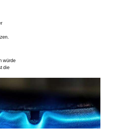
er
tzen.
en würde
t die