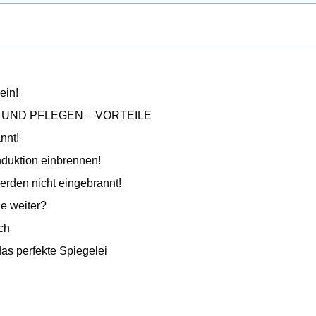
ein!
UND PFLEGEN – VORTEILE
nnt!
nduktion einbrennen!
rden nicht eingebrannt!
e weiter?
ch
s perfekte Spiegelei