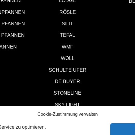
PFANNEN
LODGE
B
NPFANNEN
RÖSLE
LPFANNEN
SILIT
M PFANNEN
TEFAL
FANNEN
WMF
WOLL
SCHULTE UFER
DE BUYER
STONELINE
SKY LIGHT
Cookie-Zustimmung verwalten
KITCHEN AID
ervice zu optimieren.
SCHUTZ
KONTAKT
*= Affi