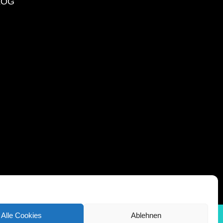
LOG
Alle Cookies
Ablehnen
liate Link
© 2020 pfannen-held.de