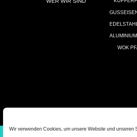
WER WIR SIND
KUPFER
GUSSEISE
EDELSTAH
ALUMINIU
WOK P
Wir verwenden Cookies, um unsere Website und unseren S
IMPRESSUM
DATEN