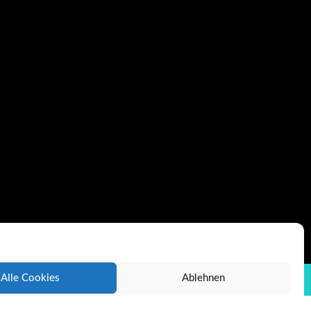
Alle Cookies
Ablehnen
liate Link
© 2020 pfannen-held.de
ising API