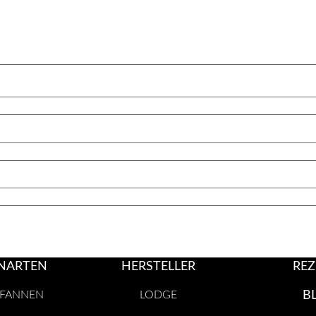
NARTEN
HERSTELLER
REZ
PFANNEN
LODGE
B