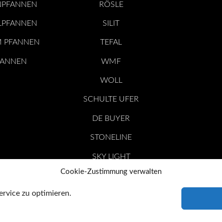
NPFANNEN
RÖSLE
LPFANNEN
SILIT
M PFANNEN
TEFAL
FANNEN
WMF
WOLL
SCHULTE UFER
DE BUYER
STONELINE
SKY LIGHT
Cookie-Zustimmung verwalten
KITCHEN AID
rvice zu optimieren.
SCHUTZ
KONTAKT
*= Affi
ktualisierung am 2026-08-07 / Affiliate Links / Bilder von der Amazon Product Advert