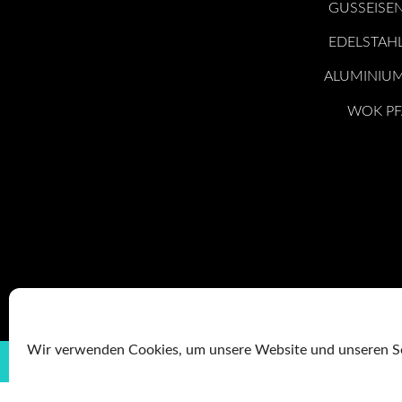
GUSSEISE
EDELSTAH
ALUMINIU
WOK P
Wir verwenden Cookies, um unsere Website und unseren Se
IMPRESSUM
DATEN
Letzte A