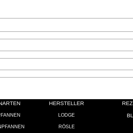
NARTEN
HERSTELLER
REZ
PFANNEN
LODGE
B
NPFANNEN
RÖSLE