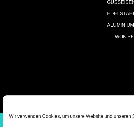
GUSSEISE
EDELSTAH
ALUMINIU
WOK P
Wir verwenden Cookies, um unsere Website und unseren S
IMPRESSUM
DATEN
Letzte A