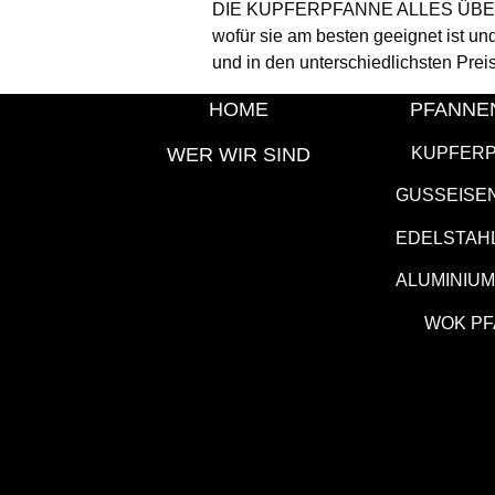
DIE KUPFERPFANNE ALLES ÜBER DIE
wofür sie am besten geeignet ist und
und in den unterschiedlichsten Prei
HOME
PFANNE
WER WIR SIND
KUPFER
GUSSEISE
EDELSTAH
ALUMINIU
WOK P