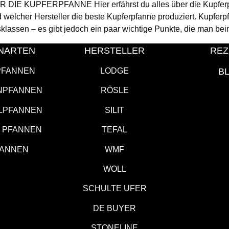
 KUPFERPFANNE Hier erfährst du alles über die Kupferpfan
 welcher Hersteller die beste Kupferpfanne produziert. Kupferpf
sklassen – es gibt jedoch ein paar wichtige Punkte, die man be
NARTEN
HERSTELLER
REZ
PFANNEN
LODGE
B
NPFANNEN
RÖSLE
LPFANNEN
SILIT
M PFANNEN
TEFAL
FANNEN
WMF
WOLL
SCHULTE UFER
DE BUYER
STONELINE