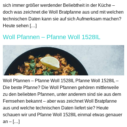
sich immer größer werdender Beliebtheit in der Küche –
doch was zeichnet die Woll Bratpfanne aus und mit welchen
technischen Daten kann sie auf sich Aufmerksam machen?
Heute sehen […]
Woll Pfannen – Pfanne Woll 1528IL
Woll Pfannen – Pfanne Woll 1528IL Pfanne Woll 1528IL –
Die beste Pfanne? Die Woll Pfannen gehören mittlerweile
zu den beliebten Pfannen, unter anderem sind sie aus dem
Fernsehen bekannt – aber was zeichnet Woll Bratpfanne
aus und welche technischen Daten liefert sie? Heute
schauen wir und Pfanne Woll 1528IL einmal etwas genauer
an – […]