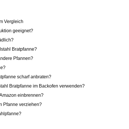
m Vergleich
uktion geeignet?
ädlich?
lstahl Bratpfanne?
 andere Pfannen?
ne?
tpfanne scharf anbraten?
stahl Bratpfanne im Backofen verwenden?
n Amazon einbrennen?
n Pfanne verziehen?
ahlpfanne?