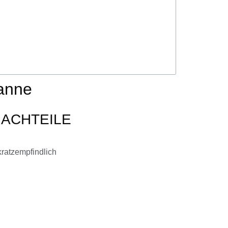
fanne
ACHTEILE
kratzempfindlich