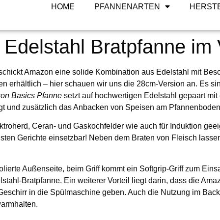
HOME
PFANNENARTEN
HERST
on Basics Edelstahl Bratp
Edelstahl Bratpfanne im 
schickt Amazon eine solide Kombination aus Edelstahl mit Besc
n erhältlich – hier schauen wir uns die 28cm-Version an. Es s
on Basics Pfanne
setzt auf hochwertigen Edelstahl gepaart mit 
orgt und zusätzlich das Anbacken von Speisen am Pfannenboden
ktroherd, Ceran- und Gaskochfelder wie auch für Induktion geei
ensten Gerichte einsetzbar! Neben dem Braten von Fleisch lassen
olierte Außenseite, beim Griff kommt ein Softgrip-Griff zum Eins
lstahl-Bratpfanne. Ein weiterer Vorteil liegt darin, dass die Am
eschirr in die Spülmaschine geben. Auch die Nutzung im Back
warmhalten.