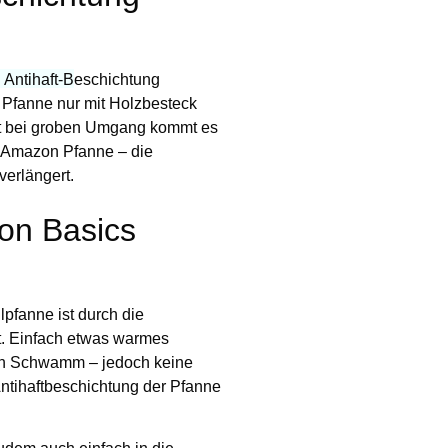
 Antihaft-B
eschichtung
e Pfanne nur mit Holzbesteck
t bei groben Umgang kommt es
r Amazon Pfanne – die
verlängert.
zon Basics
pfanne ist durch die
t.
Einfach etwas warmes
uch Schwamm – jedoch keine
tihaftbeschichtung der Pfanne
dem auch einfach in die